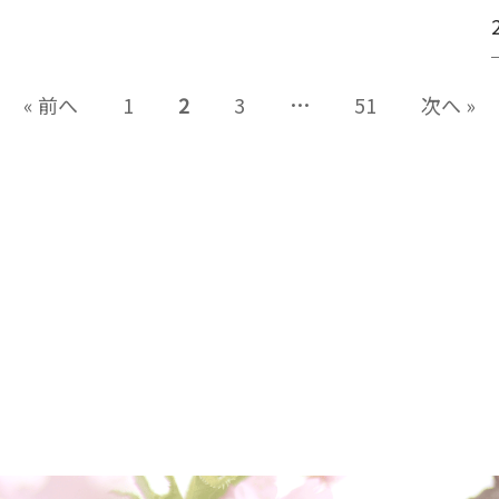
« 前へ
1
2
3
…
51
次へ »